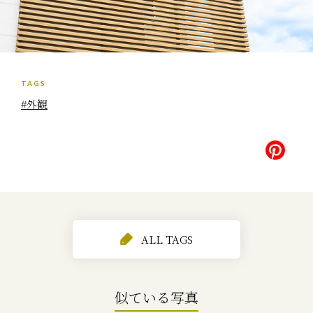
TAGS
#外観
ALL TAGS
似ている写真