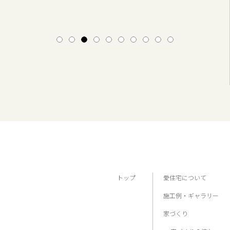
1
2
3
4
5
6
7
8
9
10
トップ
愛住宅について
施工例・ギャラリー
家づくり