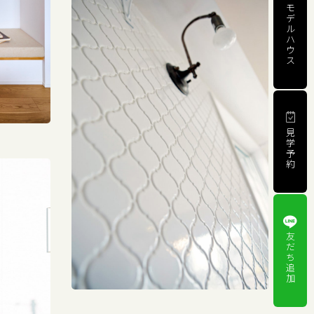
モ
デ
ル
ハ
ウ
ス
見
学
予
約
友
だ
ち
追
加