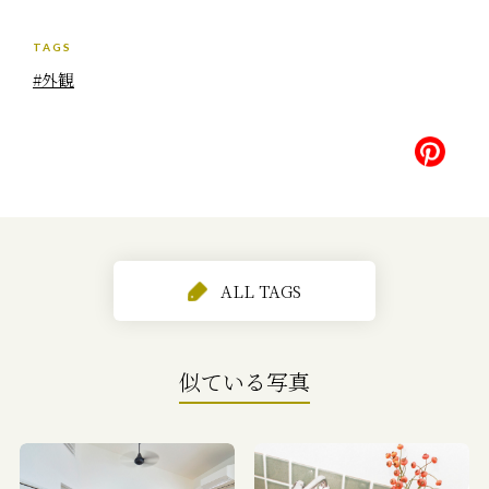
TAGS
#外観
ALL TAGS
似ている写真