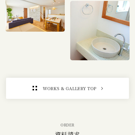
WORKS & GALLERY TOP
ORDER
資料請求