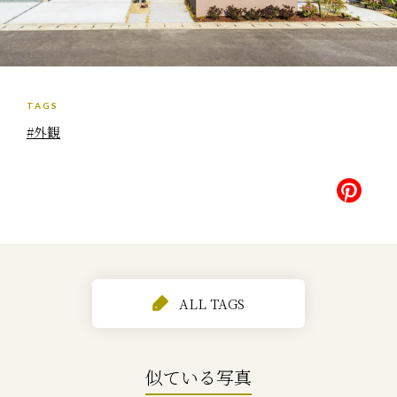
TAGS
#外観
ALL TAGS
似ている写真