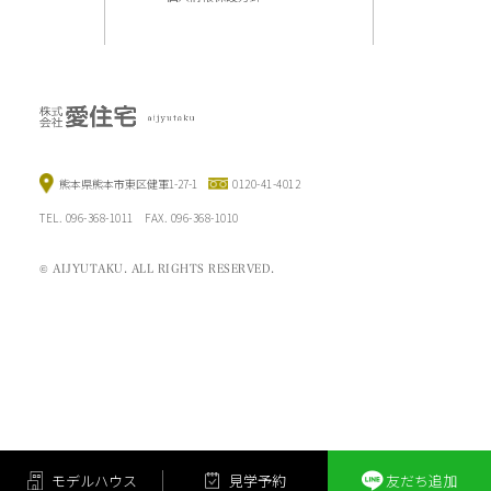
熊本県熊本市東区健軍1-27-1
0120-41-4012
TEL. 096-368-1011 FAX. 096-368-1010
© AIJYUTAKU. ALL RIGHTS RESERVED.
モ
デ
ル
ハ
ウ
ス
見
学
予
約
友
だ
ち
追
加