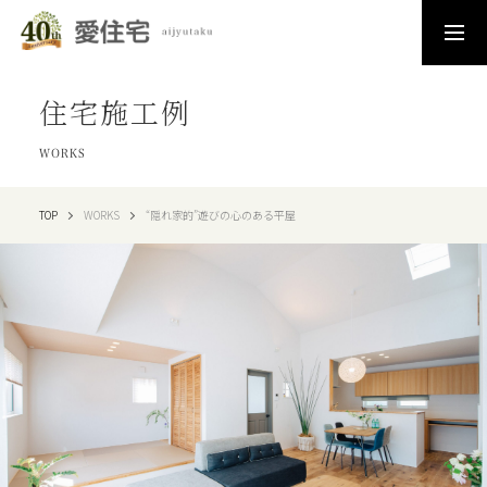
住宅施工例
WORKS
TOP
WORKS
“隠れ家的”遊びの心のある平屋