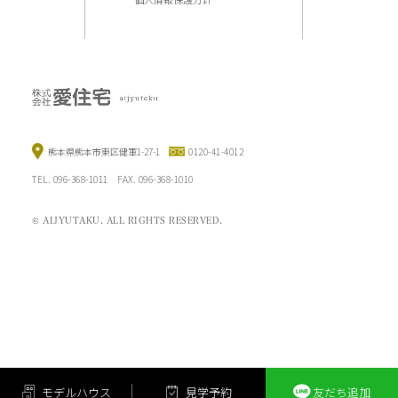
熊本県熊本市東区健軍1-27-1
0120-41-4012
TEL. 096-368-1011 FAX. 096-368-1010
© AIJYUTAKU. ALL RIGHTS RESERVED.
モ
デ
ル
ハ
ウ
ス
見
学
予
約
友
だ
ち
追
加