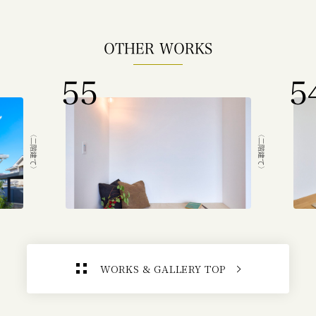
OTHER WORKS
55
5
〈二階建て〉
〈二階建て〉
WORKS & GALLERY TOP