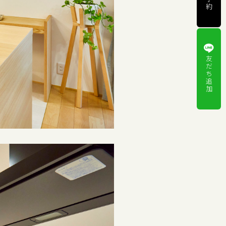
約
友
だ
ち
追
加