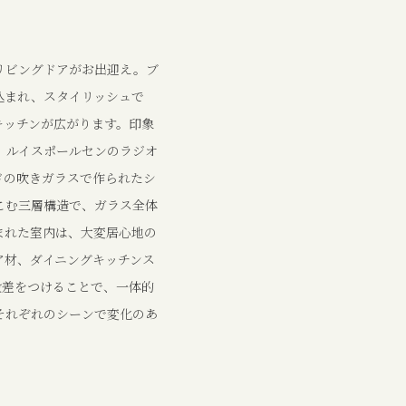
リビングドアがお出迎え。ブ
込まれ、スタイリッシュで
キッチンが広がります。印象
た、ルイスポールセンのラジオ
ドの吹きガラスで作られたシ
こむ三層構造で、ガラス全体
まれた室内は、大変居心地の
ア材、ダイニングキッチンス
段差をつけることで、一体的
それぞれのシーンで変化のあ