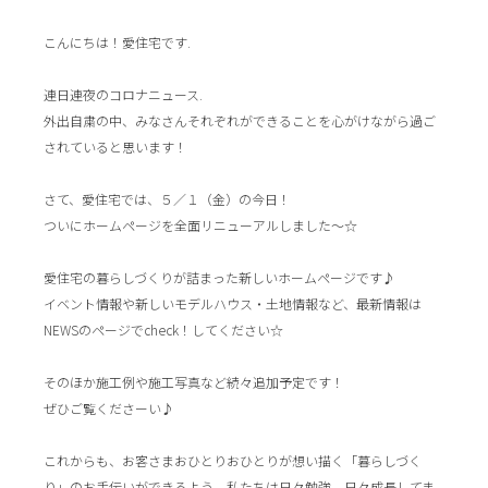
こんにちは！愛住宅です.
連日連夜のコロナニュース.
外出自粛の中、みなさんそれぞれができることを心がけながら過ご
されていると思います！
さて、愛住宅では、５／１（金）の今日！
ついにホームページを全面リニューアルしました～☆
愛住宅の暮らしづくりが詰まった新しいホームページです♪
イベント情報や新しいモデルハウス・土地情報など、最新情報は
NEWSのページでcheck！してください☆
そのほか施工例や施工写真など続々追加予定です！
ぜひご覧くださーい♪
これからも、お客さまおひとりおひとりが想い描く「暮らしづく
り」のお手伝いができるよう、私たちは日々勉強、日々成長してま