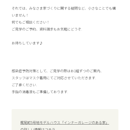
それでは、みなさま家づくりに関する疑問など、小さなことでも構
いません！
何でもご相談ください！
ご見学のご予約、資料請求もお気軽にどうぞ.
お待ちしています♪
感染症予防対策として、ご見学の際はお1組ずつのご案内、
スタッフはマスク着用にてご対応させていただきます.
ご了承ください.
手指の消毒液もご準備しております.
梶尾町5号地モデルハウス「インナーガレージのある家」
の詳しい情報はコチラ