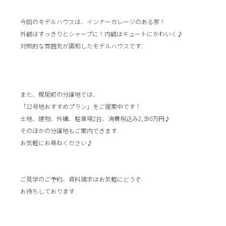
今回のモデルハウスは、インナーガレージのある家！
外観はすっきりとシャープに！内観はキュートにかわいく♪
対照的な雰囲気が調和したモデルハウスです.
また、梶尾町の分譲地では、
「12号地おすすめプラン」をご提案中です！
土地、建物、外構、駐車場2台、消費税込み2,390万円♪
そのほかの分譲地もご案内できます.
お気軽にお尋ねください♪
ご見学のご予約、資料請求はお気軽にどうぞ.
お待ちしております.