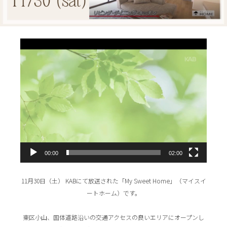
動
画
プ
レ
ー
ヤ
ー
00:00
02:00
11月30日（土） KABにて放送された「My Sweet Home」（マイスイ
ートホーム）です。
東区小山、国体道路沿いの交通アクセスの良いエリアにオープンし