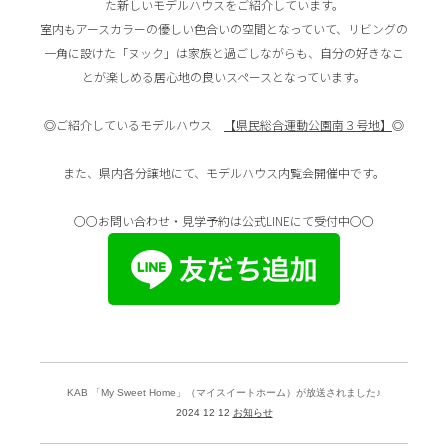
た新しいモデルハウスをご紹介しています。
室内もアースカラーの優しい色合いの空間となっていて、リビングの
一角に設けた「ヌック」は家族と過ごしながらも、自分の好きなこ
とが楽しめる居心地の良いスペースとなっています。
◎ご紹介しているモデルハウス
【県民総合運動公園南３号地】
◎
⁡⁡⁡⁡⁡また、県内各分譲地にて、モデルハウス内覧会開催中です。
〇〇お問い合わせ・見学予約は公式LINEにて受付中〇〇
KAB 「My Sweet Home」（マイスイートホーム）が放送されました♪
2024 12 12
お知らせ