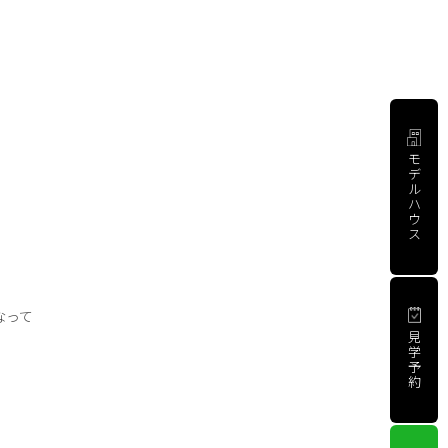
モ
デ
ル
ハ
ウ
ス
なって
見
学
予
約