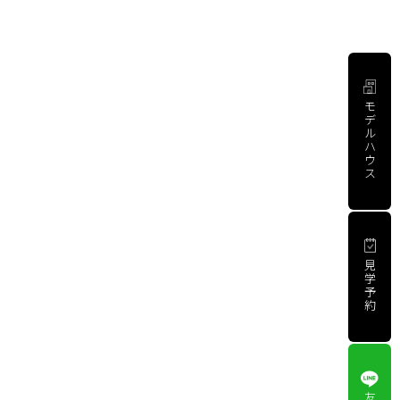
モ
デ
ル
ハ
ウ
ス
見
学
予
約
友