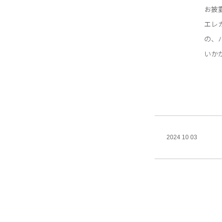
お披
エレ
の、
いか
2024 10 03