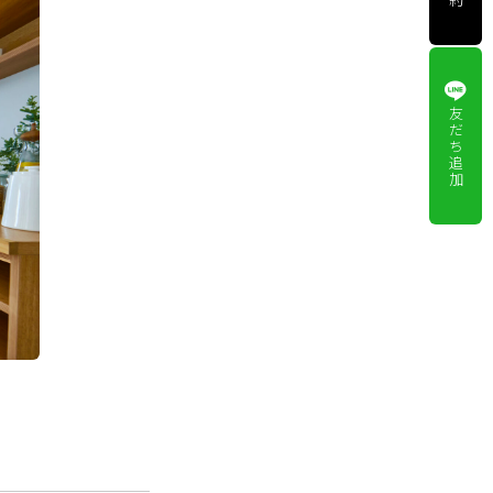
友
だ
ち
追
加