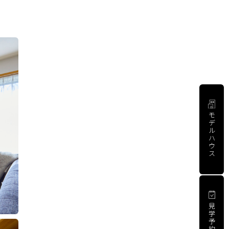
モ
デ
ル
ハ
ウ
ス
見
学
予
約