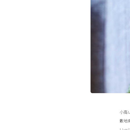
小高
敷地
いっ