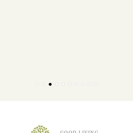
1
2
3
4
5
6
7
8
9
10
GOOD LIVING.