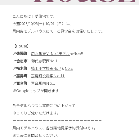
こんにちは！愛住宅です。
今週2023/10/28(土)-10/29（日）は、⁡
⁡県内各モデルハウスにて、⁡ご見学会を開催いたします。⁡⁡
【House】
📍
菊陽町
原水駅東Ⅵ-No.1モデル
☜New!!
📍
合志市
御代志駅西No.1
📍
植木町
植木小学校東No.7
＆
No.8
📍
嘉島町
嘉島町役場東Ｎo.11
📍
富合町
富合駅前Ｎo.1⁡ ⁡
※Googleマップが開きます
各モデルハウスは実際に中に上がって
ゆっくりご覧いただけます。
－－－－－－－－－－－－－－－－－－－－－－－－
県内モデルハウス、各分譲地見学予約受付中です。
お気軽にお問合せください。