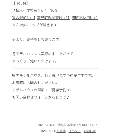
【House】
📍
植木小学校東Ｎo.7
No.8 ⁡
富合駅前Ｎo.1⁡
⁡
嘉島町役場東Ｎo.11 ⁡
⁡
御代志駅西No.1
※Googleマップが開きます
心より、お待ちしております。
各モデルハウスは実際に中に上がって
ゆっくりご覧いただけます。
－－－－－－－－－－－－－－－－－－－－－－－－
県内モデルハウス、各分譲地見学予約受付中です。
お気軽にお問合せください。
モデルハウスの詳細・ご見学予約は、
お問い合わせフォーム
からどうぞ♪
2023.9/16-18 県内各分譲地OPENHOUSE！
2023 09 16
分譲地
イベント
お知らせ