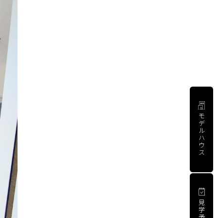
モ
デ
ル
ハ
ウ
ス
見
学
予