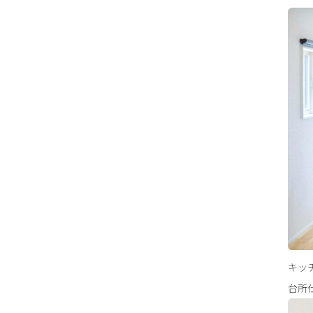
キッ
台所