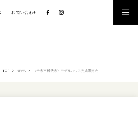
ス
お問い合わせ
TOP
NEWS
〈合志市 御代志〉モデルハウス完成販売会