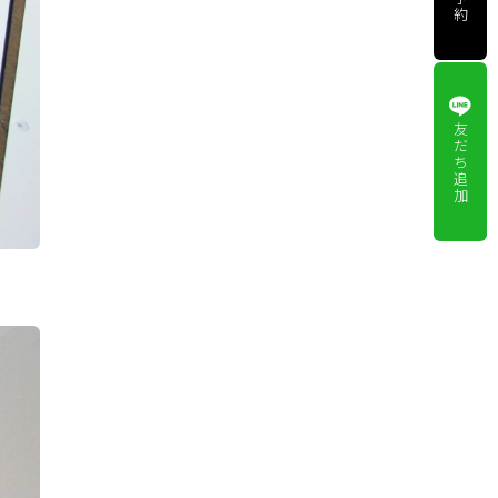
約
友
だ
ち
追
加