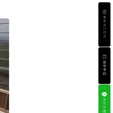
モ
デ
ル
ハ
ウ
ス
見
学
予
約
友
だ
ち
追