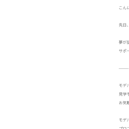
こん
先日
夢が
サポ
———
モデ
見学
お気
モデ
プロフ