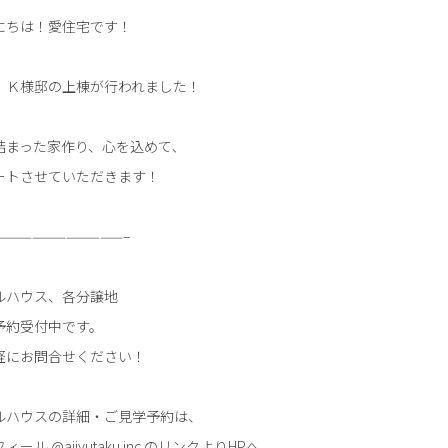
にちは！愛住宅です！
、Ｋ様邸の上棟が行われました！
詰まった家作り、心を込めて､
ートさせていただきます！
———————————–
ルハウス、各分譲地
予約受付中です。
軽にお問合せください！
ルハウスの詳細・ご見学予約は、
ィール @aijyutaku.inc のリンクよりHPへ