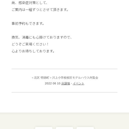
尚、感染症対策として、
ご案内は一組ずつとさせて頂きます。
事前予約もできます。
換気、消毒にも心掛けておりますので、
どうぞご来場ください！
心よりお待ちしております。
＜北区 明徳町＞川上小学校校区モデルハウス内覧会
2022 06 10
分譲地
イベント