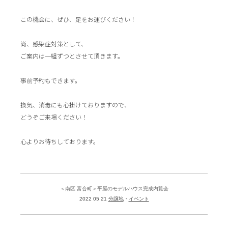
この機会に、ぜひ、足をお運びください！
尚、感染症対策として、
ご案内は一組ずつとさせて頂きます。
事前予約もできます。
換気、消毒にも心掛けておりますので、
どうぞご来場ください！
心よりお待ちしております。
＜南区 富合町＞平屋のモデルハウス完成内覧会
2022 05 21
分譲地
イベント