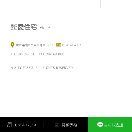
熊本県熊本市東区健軍1-27-1
0120-41-4012
TEL. 096-368-1011 FAX. 096-368-1010
© AIJYUTAKU. ALL RIGHTS RESERVED.
モ
デ
ル
ハ
ウ
ス
見
学
予
約
友
だ
ち
追
加