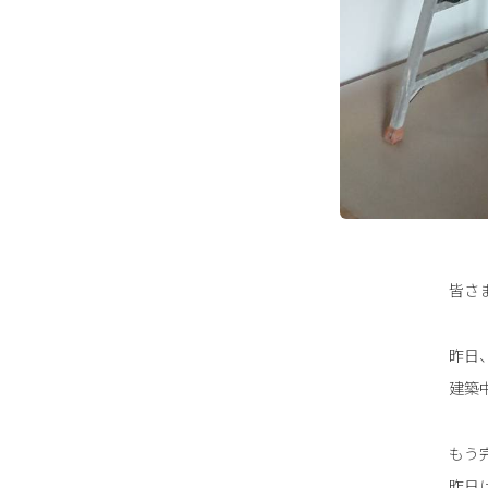
皆さ
昨日
建築
もう
昨日