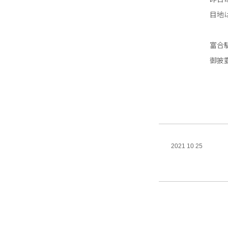
目地
富合
御披
2021 10 25