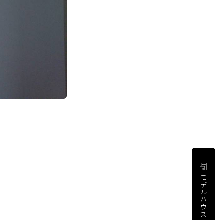
モ
デ
ル
ハ
ウ
ス