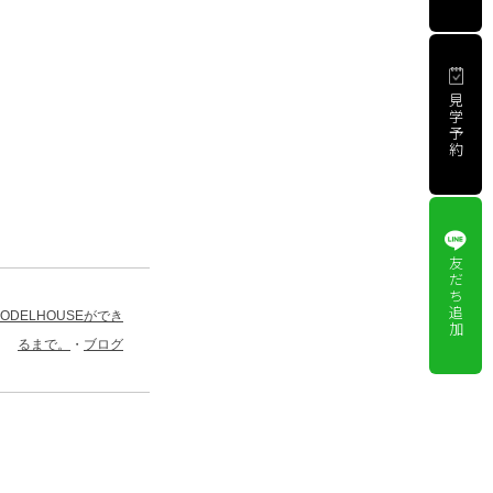
見
学
予
約
友
だ
ち
追
ODELHOUSEができ
加
るまで。
ブログ