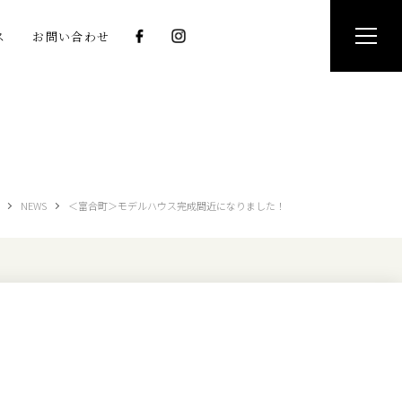
ス
お問い合わせ
NEWS
＜富合町＞モデルハウス完成間近になりました！