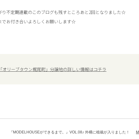
びり不定期連載のこのブログも残すところあと2回となりました☆
までお付き合いよろしくお願いします☆
「オリーブタウン梶尾町」分譲地の詳しい情報はコチラ
『MODELHOUSEができるまで。』VOL.08♪ 外構に植栽が入りました！
M