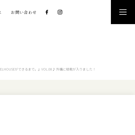
ス
お問い合わせ
ELHOUSEができるまで。』VOL.08♪ 外構に植栽が入りました！