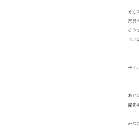
そし
家具
そう
つい
モデ
あと
撮影
みな