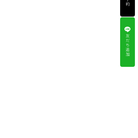
約
友
だ
ち
追
加