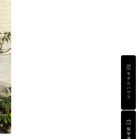
モ
デ
ル
ハ
ウ
ス
見
学
予