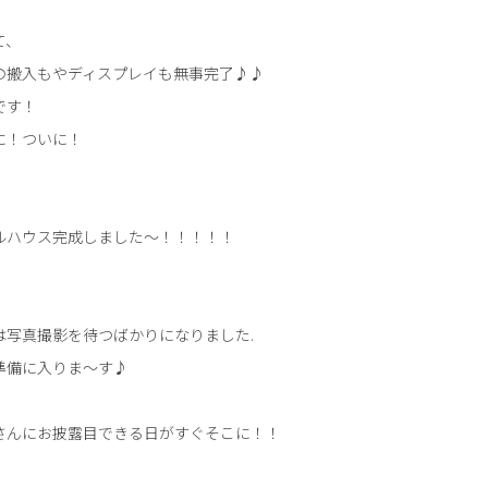
て、
の搬入もやディスプレイも無事完了♪♪
です！
に！ついに！
ルハウス完成しました～！！！！！
は写真撮影を待つばかりになりました.
準備に入りま～す♪
さんにお披露目できる日がすぐそこに！！