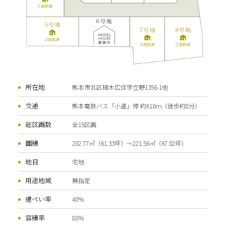
所在地
熊本市北区植木広住字立野1356-1他
交通
熊本電鉄バス「小道」停 約610ｍ（徒歩約8分）
総区画数
全15区画
面積
202.77㎡（61.33坪）～221.56㎡（67.02坪）
地目
宅地
用途地域
無指定
建ぺい率
40％
容積率
80％