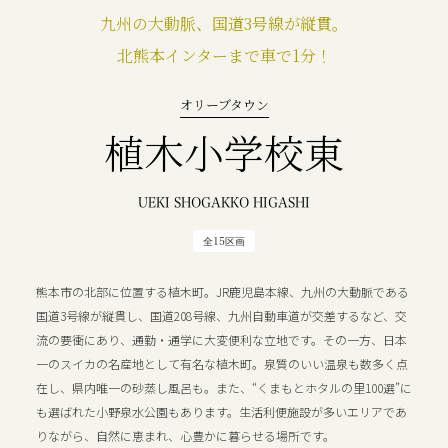
九州の大動脈、国道3号線が縦貫。
北熊本インターまで車で1分！
オリーブタウン
植木小学校東
UEKI SHOGAKKO HIGASHI
全15区画
熊本市の北部に位置する植木町。JR鹿児島本線、九州の大動脈である
国道3号線が縦貫し、国道208号線、九州自動車道が交差するなど、交
流の要衝にあり、通勤・通学に大変便利な立地です。その一方、日本
一のスイカの名産地として有名な植木町。泉質のいい温泉も数多く点
在し、県内唯一の砂蒸し風呂も。また、“くまもとホタルの里100選”に
も選ばれた小野泉水公園もあります。生活利便施設が多いエリアであ
りながら、自然に恵まれ、心豊かに暮らせる場所です。