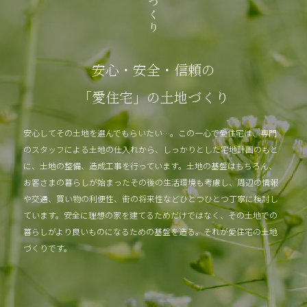
安心・安全・信頼の
「愛住宅」の土地づくり
安心してその土地を選んでもらいたい…。この一心で愛住宅は、専門
のスタッフによる土地の仕入れから、しっかりとした宅地計画のもと
に、土地の整備、造成工事を行っています。土地の基盤はもちろん、
お客さまの暮らしが始まったその後の生活環境も考慮し、周辺の情報
や交通、買い物の利便性、街の将来性などひとつひとつ丁寧に検討し
ています。安全に理想の家を建てるためだけではなく、その土地での
暮らしがより良いものになるための基盤を造る。それが愛住宅の土地
づくりです。