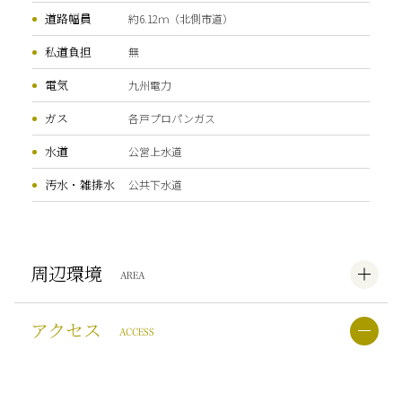
道路幅員
約6.12ｍ（北側市道）
私道負担
無
電気
九州電力
ガス
各戸プロパンガス
水道
公営上水道
汚水・雑排水
公共下水道
周辺環境
AREA
アクセス
ACCESS