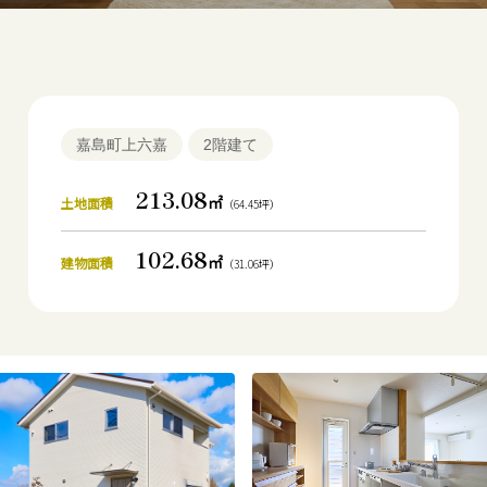
嘉島町上六嘉
2階建て
213.08
㎡
土地面積
（64.45坪）
102.68
㎡
建物面積
（31.06坪）