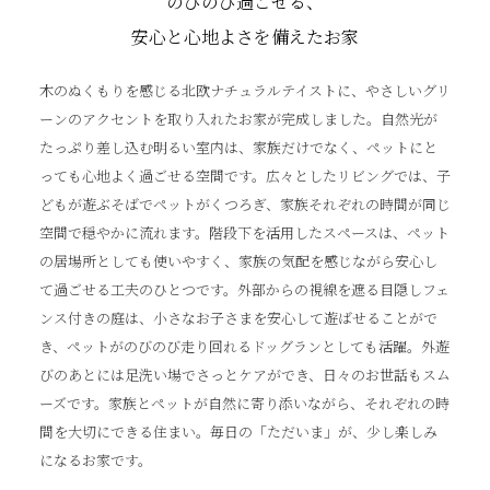
のびのび過ごせる、
安心と心地よさを備えたお家
木のぬくもりを感じる北欧ナチュラルテイストに、やさしいグリ
ーンのアクセントを取り入れたお家が完成しました。自然光が
たっぷり差し込む明るい室内は、家族だけでなく、ペットにと
っても心地よく過ごせる空間です。広々としたリビングでは、子
どもが遊ぶそばでペットがくつろぎ、家族それぞれの時間が同じ
空間で穏やかに流れます。階段下を活用したスペースは、ペット
の居場所としても使いやすく、家族の気配を感じながら安心し
て過ごせる工夫のひとつです。外部からの視線を遮る目隠しフェ
ンス付きの庭は、小さなお子さまを安心して遊ばせることがで
き、ペットがのびのび走り回れるドッグランとしても活躍。外遊
びのあとには足洗い場でさっとケアができ、日々のお世話もスム
ーズです。家族とペットが自然に寄り添いながら、それぞれの時
間を大切にできる住まい。毎日の「ただいま」が、少し楽しみ
になるお家です。