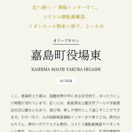
北へ南へ ― 御船インターすぐ。
コストコ御船倉庫店、
イオンモール熊本へ車で、３～４分
オリーブタウン
嘉島町役場東
KASHIMA MACHI YAKUBA HIGASHI
全13区画
ここ、嘉島町上六嘉は、田園地帯の中にある住宅地で、ゆったりとし
た時間が流れています。近くには、嘉島湧水公園天然プールや浮島周
辺水辺公園などもあり、遊び場、癒しの場所として過ごすことができ
ます。その一方で、九州自動車道御船インターまで車で２分。県内は
もちろん、県外へのアクセスも良好。コストコ御船倉庫店やイオンモ
ール熊本、ホームセンターやスーパーマーケットなど、生活利便施設