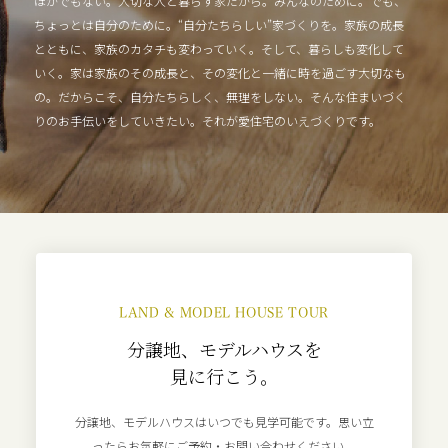
ほかでもない。大切な人と暮らす家だから。みんなのために。でも、
ちょっとは自分のために。“自分たちらしい”家づくりを。家族の成長
とともに、家族のカタチも変わっていく。そして、暮らしも変化して
いく。家は家族のその成長と、その変化と一緒に時を過ごす大切なも
の。だからこそ、自分たちらしく、無理をしない。そんな住まいづく
りのお手伝いをしていきたい。それが愛住宅のいえづくりです。
LAND & MODEL HOUSE TOUR
分譲地、モデルハウスを
見に行こう。
分譲地、モデルハウスはいつでも見学可能です。
思い立
ったらお気軽にご予約・お問い合わせください。