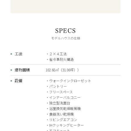
SPECS
モデルハウスの仕様
工法
・２×４工法
・省令準耐火構造
建物面積
102.68㎡（31.06坪））
設備
・ウォークインクローゼット
・パントリー
・フリースペース
・インナーバルコニー
・独立型洗面台
・浴室換気乾燥暖房機
・食器洗い乾燥機
・リビングエアコン
・IHクッキングヒーター
・エコキュート